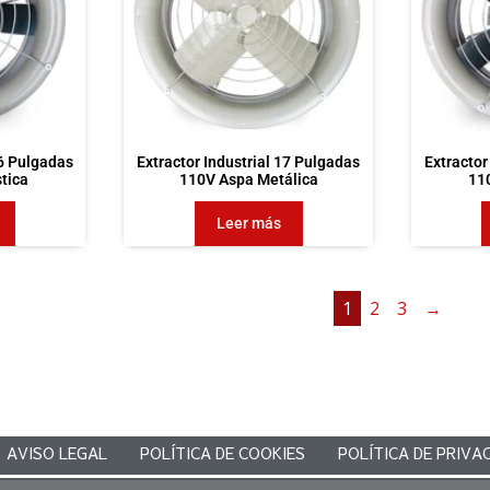
16 Pulgadas
Extractor Industrial 17 Pulgadas
Extractor
tica
110V Aspa Metálica
11
Leer más
1
2
3
→
AVISO LEGAL
POLÍTICA DE COOKIES
POLÍTICA DE PRIVA