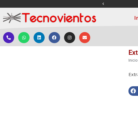
ENVÍOS A NIVEL NACI
I
Ext
Inicio
Extr