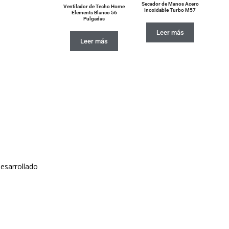
Secador de Manos Acero
Ventilador de Techo Home
Inoxidable Turbo M57
Elements Blanco 56
Pulgadas
Leer más
Leer más
esarrollado