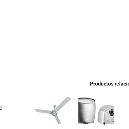
Productos relac
o